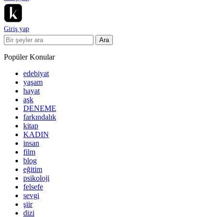
Giriş yap
Ara
Popüler Konular
edebiyat
yaşam
hayat
aşk
DENEME
farkındalık
kitap
KADIN
insan
film
blog
eğitim
psikoloji
felsefe
sevgi
şiir
dizi