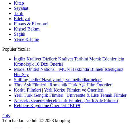
Kitap
Seyahat
Tarih
Edebiyat
Finans & Ekonomi
Kişisel Bakım
Sağlık
Yeme & İçme
Popüler Yazılar
İngiliz Kraliyet Dizileri: Kraliyet Tarihini Merak Edenler için
Kronolojik 10 Dizi Önerisi
Model United Nations – MUN Hakkında Bilmek İstediğiniz
Her Şey
Shifting nedir? Nasıl yapılır, ve methodlar neler?
Türk Aşk Filmleri | Romantik Türk Aşk Film Önerileri
Korku Filmleri | Yerli Korku Filmleri ve Önerileri
Yerli Türk Gençlik Filmleri | Üniversite & Lise Temalı Filmler
Ailecek İzlenenebilecek Türk Filmleri | Yerli Aile Filmleri
Rehbere Kaydetme Önerileri #Bff👭
45K
Tüm hakları saklıdır © 2023 kooplog