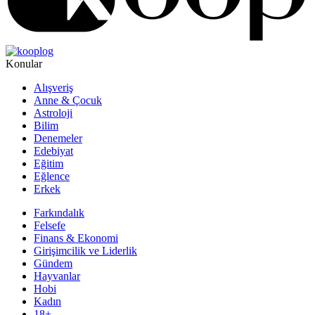
Konular
Alışveriş
Anne & Çocuk
Astroloji
Bilim
Denemeler
Edebiyat
Eğitim
Eğlence
Erkek
Farkındalık
Felsefe
Finans & Ekonomi
Girişimcilik ve Liderlik
Gündem
Hayvanlar
Hobi
Kadın
18+