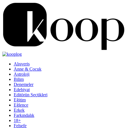
Alışveriş
Anne & Çocuk
Astroloji
Bilim
Denemeler
Edebiyat
Editörün Seçtikleri
Eğitim
Eğlence
Erkek
Farkındalık
18+
Felsefe