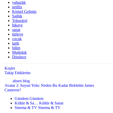
yalnızlık
netflix
Kişisel Gelişim
Sağlık
Teknoloji
hikaye
sanat
türkiye
çocuk
tarih
bilim
Mutluluk
Düşünce
Keşfet
Takip Ettiklerim
ahsen blog
Avatar 2: Suyun Yolu: Neden Bu Kadar Beklettin James
Cameron?
Gündem
Gündem
Kültür & Sa…
Kültür & Sanat
Sinema & TV
Sinema & TV