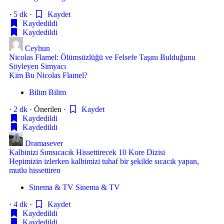
·
5 dk
·
Kaydet
Kaydedildi
Kaydedildi
Ceyhun
Nicolas Flamel: Ölümsüzlüğü ve Felsefe Taşını Bulduğunu
Söyleyen Simyacı
Kim Bu Nicolas Flamel?
Bilim
Bilim
·
2 dk
·
Önerilen
·
Kaydet
Kaydedildi
Kaydedildi
Dramasever
Kalbinizi Sımsıcacık Hissettirecek 10 Kore Dizisi
Hepimizin izlerken kalbimizi tuhaf bir şekilde sıcacık yapan,
mutlu hissettiren
Sinema & TV
Sinema & TV
·
4 dk
·
Kaydet
Kaydedildi
Kaydedildi