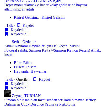
DEPRESYONU ATLATMAK İÇİN
Depresyonu atlatmak o kadar kolay görünse de hayatta
atlattığımız en ağrılı
Kişisel Gelişim…
Kişisel Gelişim
·
1 dk
·
Kaydet
Kaydedildi
Kaydedildi
Serhat Özdemir
Ahlak Kavramı Hayvanlar İçin De Geçerli Midir?
Fotoğraf sahibi: Samson Katt (@Samson Katt on Pexels) Ahlak,
insan
Bilim
Bilim
Felsefe
Felsefe
Hayvanlar
Hayvanlar
·
2 dk
·
Önerilen
·
Kaydet
Kaydedildi
Kaydedildi
Zeynep TURHAN
Sıradan bir insan olan fakat sıradan seri katil olmayan Jeffrey
Dahmer'in Uçuk Düşünce Yapısı ve Psikolojisi