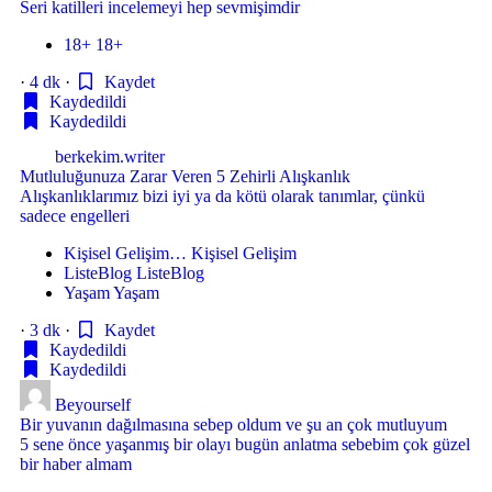
Seri katilleri incelemeyi hep sevmişimdir
18+
18+
·
4 dk
·
Kaydet
Kaydedildi
Kaydedildi
berkekim.writer
Mutluluğunuza Zarar Veren 5 Zehirli Alışkanlık
Alışkanlıklarımız bizi iyi ya da kötü olarak tanımlar, çünkü
sadece engelleri
Kişisel Gelişim…
Kişisel Gelişim
ListeBlog
ListeBlog
Yaşam
Yaşam
·
3 dk
·
Kaydet
Kaydedildi
Kaydedildi
Beyourself
Bir yuvanın dağılmasına sebep oldum ve şu an çok mutluyum
5 sene önce yaşanmış bir olayı bugün anlatma sebebim çok güzel
bir haber almam