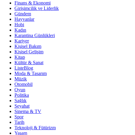
Finans & Ekonomi
Girişimcilik ve Liderlik
Gündem
Hayvanlar
Hobi
Kadın
Karantina Günlükleri
Kariyer
Kişisel Bakım
Kişisel Gelişim
Kitap
Kültür & Sanat
ListeBlog
Moda & Tasarım
Müzik
Otomobil
Oyun
Politika
Sağlık
Seyahat
Sinema & TV
Spor
Tarih
Teknoloji & Fütürizm
Yaşam