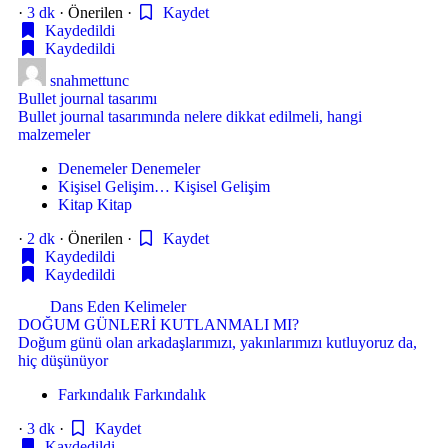
·
3 dk
·
Önerilen
·
Kaydet
Kaydedildi
Kaydedildi
snahmettunc
Bullet journal tasarımı
Bullet journal tasarımında nelere dikkat edilmeli, hangi
malzemeler
Denemeler
Denemeler
Kişisel Gelişim…
Kişisel Gelişim
Kitap
Kitap
·
2 dk
·
Önerilen
·
Kaydet
Kaydedildi
Kaydedildi
Dans Eden Kelimeler
DOĞUM GÜNLERİ KUTLANMALI MI?
Doğum günü olan arkadaşlarımızı, yakınlarımızı kutluyoruz da,
hiç düşünüyor
Farkındalık
Farkındalık
·
3 dk
·
Kaydet
Kaydedildi