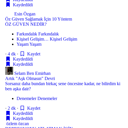
Kaydedildi
Esin Özgan
Öz Güven Sağlamak İçin 10 Yöntem
ÖZ GÜVEN NEDİR?
Farkındalık
Farkındalık
Kişisel Gelişim…
Kişisel Gelişim
Yaşam
Yaşam
·
4 dk
·
Kaydet
Kaydedildi
Kaydedildi
Selam Ben Emirhan
Artık "Aşk Olmasın" Devri
Sorsanız daha bundan birkaç sene öncesine kadar, ne bilirdim ki
ben aşka dair?
Denemeler
Denemeler
·
2 dk
·
Kaydet
Kaydedildi
Kaydedildi
özlem özcan