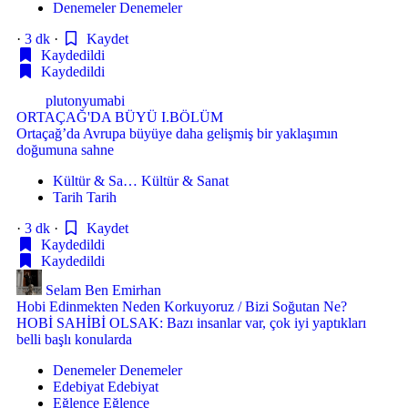
Denemeler
Denemeler
·
3 dk
·
Kaydet
Kaydedildi
Kaydedildi
plutonyumabi
ORTAÇAĞ'DA BÜYÜ I.BÖLÜM
Ortaçağ’da Avrupa büyüye daha gelişmiş bir yaklaşımın
doğumuna sahne
Kültür & Sa…
Kültür & Sanat
Tarih
Tarih
·
3 dk
·
Kaydet
Kaydedildi
Kaydedildi
Selam Ben Emirhan
Hobi Edinmekten Neden Korkuyoruz / Bizi Soğutan Ne?
HOBİ SAHİBİ OLSAK: Bazı insanlar var, çok iyi yaptıkları
belli başlı konularda
Denemeler
Denemeler
Edebiyat
Edebiyat
Eğlence
Eğlence