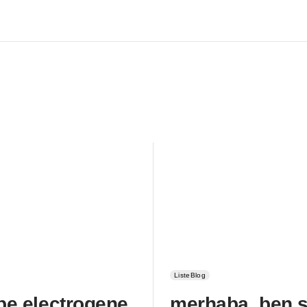
ListeBlog
e electrogene
merhaba, ben s