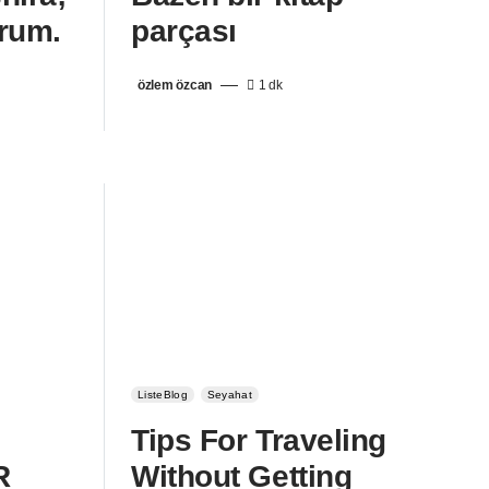
rum.
parçası
özlem özcan
1 dk
ListeBlog
Seyahat
Tips For Traveling
R
Without Getting