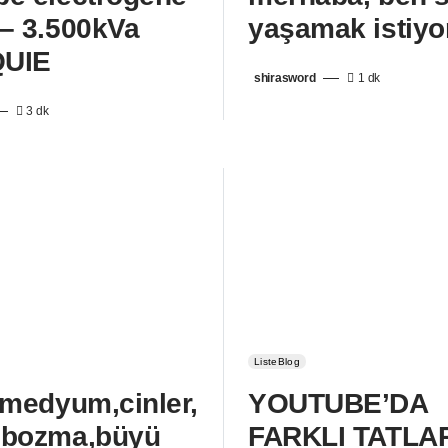
– 3.500kVa
yaşamak istiyo
UIE
shirasword
1 dk
3 dk
ListeBlog
,medyum,cinler,
YOUTUBE’DA
 bozma,büyü
FARKLI TATLA