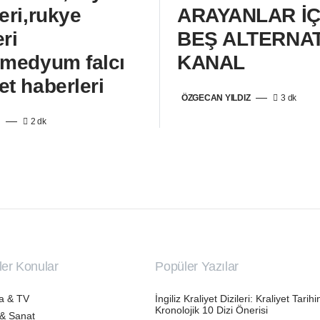
leri,rukye
ARAYANLAR İÇ
eri
BEŞ ALTERNAT
,medyum falcı
KANAL
et haberleri
ÖZGECAN YILDIZ
3 dk
m
2 dk
er Konular
Popüler Yazılar
a & TV
İngiliz Kraliyet Dizileri: Kraliyet Tari
Kronolojik 10 Dizi Önerisi
 & Sanat