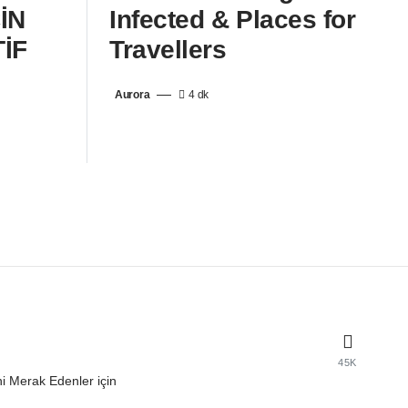
İN
Infected & Places for
İF
Travellers
Aurora
4 dk
45K
hini Merak Edenler için