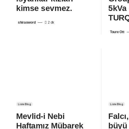
kimse sevmez.
5kVa 
TURQ
shirasword
2 dk
Toure Ott
ListeBlog
ListeBlog
Mevlid-i Nebi
Falcı
Haftamız Mübarek
büyü