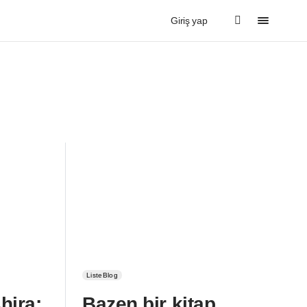
Giriş yap
ListeBlog
hira;
Bazen bir kitap