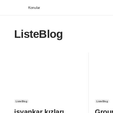
Konular
ListeBlog
ListeBlog
ListeBlog
isyankar kızları
Group