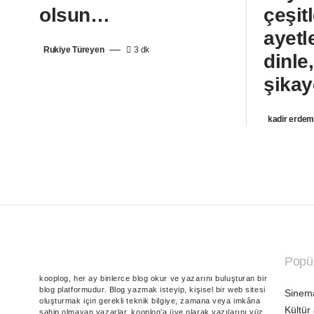
olsun…
çeşit
ayetl
Rukiye Türeyen
3 dk
dinle
şikay
kadir erde
Popül
kooplog, her ay binlerce blog okur ve yazarını buluşturan bir
blog platformudur. Blog yazmak isteyip, kişisel bir web sitesi
Sinem
oluşturmak için gerekli teknik bilgiye, zamana veya imkâna
Kültür
sahip olmayan yazarlar, kooplog’a üye olarak yazılarını yüz