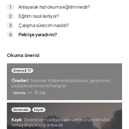
Anlayarak hızlı okuma eğitimi nedir?
Eğitim nasıl ilerliyor?
Çalışma sürecim nasıldı?
Peki işe yaradı mı?
Okuma önerisi
Sinema & TV
Öneriler I
Selamlar, Kitabımın ilk bölümünü, giriş kısmını,
paylaştıktan sonra herhangi bir
Victoria
2 dk
Denemeler
Keşfet
Kayık
Dedesinden yadigar kalan üzerini örümcek ağları
örmüş ahşap kayığı ardiyede