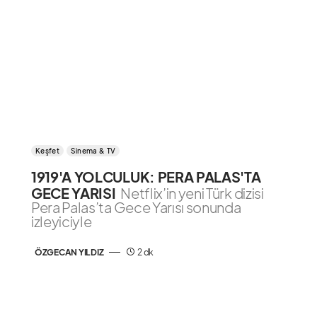
Keşfet
Sinema & TV
1919'A YOLCULUK: PERA PALAS'TA
GECE YARISI
Netflix’in yeni Türk dizisi
Pera Palas’ta Gece Yarısı sonunda
izleyiciyle
ÖZGECAN YILDIZ
2 dk