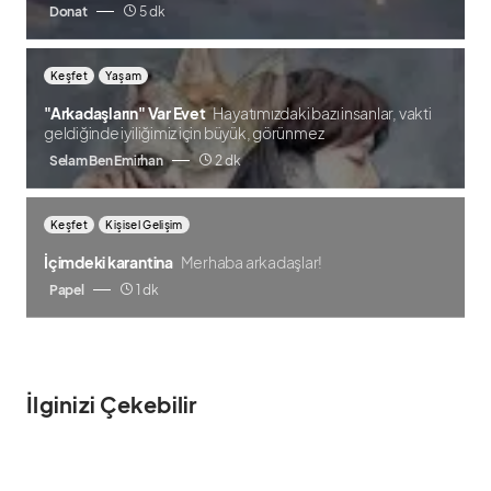
Donat
5 dk
Keşfet
Yaşam
"Arkadaşların" Var Evet
Hayatımızdaki bazı insanlar, vakti
geldiğinde iyiliğimiz için büyük, görünmez
Selam Ben Emirhan
2 dk
Keşfet
Kişisel Gelişim
İçimdeki karantina
Merhaba arkadaşlar!
Papel
1 dk
İlginizi Çekebilir