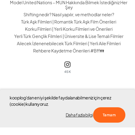
Model United Nations – MUN Hakkında Bilmek İstediğiniz Her
Şey
Shifting nedir? Nasıl yapılır, ve methodlar neler?
Türk Aşk Filmleri | Romantik Türk Aşk Film Önerileri
Korku Filmleri | Yerli Korku Filmleri ve Önerileri
Yerli Türk Gençlik Filmleri | Üniversite & Lise Temalı Filmler
Ailecek İzlenenebilecek Türk Filmleri | Yerli Aile Filmleri
Rehbere Kaydetme Önerileri #Bff👭
45K
kooplog'dan en iyi şekilde faydalanabilmeniz için çerez
Tüm hakları saklıdır © 2023 kooplog
(cookie) kullanıyoruz.
Hakkında
S.S.S
Blog Yarışması
Yardım
Sözleşme
Daha fazla bilgi
Tamam
Çerez Politikası