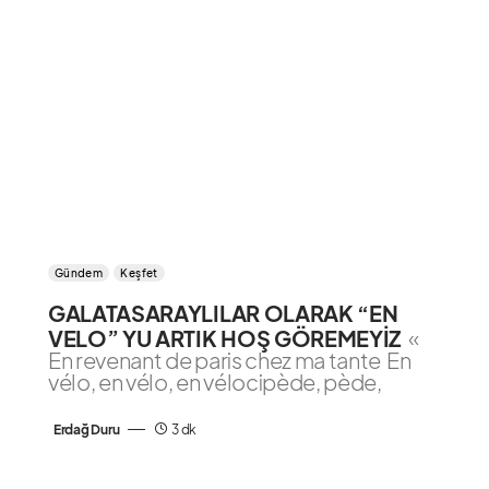
Gündem
Keşfet
GALATASARAYLILAR OLARAK “EN
VELO” YU ARTIK HOŞ GÖREMEYİZ
«
En revenant de paris chez ma tante En
vélo, en vélo, en vélocipède, pède,
Erdağ Duru
3 dk