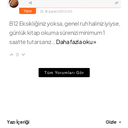
.
Yazar
18 Şubat 2021 21:50
B12 Eksikliğiniz yoksa, genel ruh haliniz iyiyse,
günlük kitap okuma sürenizi minimum 1
saatte tutarsanız
…
Daha fazla oku »
0
Tüm Yorumları Gör
Yazı İçeriği
Gizle