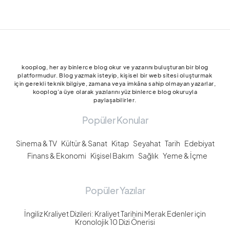
kooplog, her ay binlerce blog okur ve yazarını buluşturan bir blog
platformudur. Blog yazmak isteyip, kişisel bir web sitesi oluşturmak
için gerekli teknik bilgiye, zamana veya imkâna sahip olmayan yazarlar,
kooplog’a üye olarak yazılarını yüz binlerce blog okuruyla
paylaşabilirler.
Popüler Konular
Sinema & TV
Kültür & Sanat
Kitap
Seyahat
Tarih
Edebiyat
Finans & Ekonomi
Kişisel Bakım
Sağlık
Yeme & İçme
Popüler Yazılar
İngiliz Kraliyet Dizileri: Kraliyet Tarihini Merak Edenler için
Kronolojik 10 Dizi Önerisi