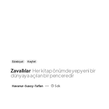
Edebiyat
Keşfet
Zavallılar
Her kitap önümde yepyeni bir
dünyaya açılan bir penceredir
Havanur-Susoy-Taflan
5 dk