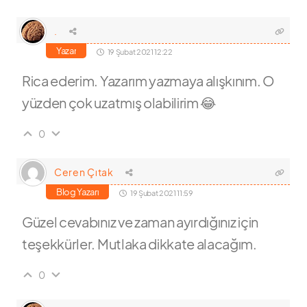
.
Yazar
19 Şubat 2021 12:22
Rica ederim. Yazarım yazmaya alışkınım. O
yüzden çok uzatmış olabilirim 😂
0
Ceren Çıtak
Blog Yazarı
19 Şubat 2021 11:59
Güzel cevabınız ve zaman ayırdığınız için
teşekkürler. Mutlaka dikkate alacağım.
0