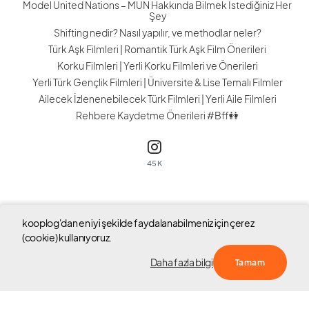
Model United Nations – MUN Hakkında Bilmek İstediğiniz Her
Şey
Shifting nedir? Nasıl yapılır, ve methodlar neler?
Türk Aşk Filmleri | Romantik Türk Aşk Film Önerileri
Korku Filmleri | Yerli Korku Filmleri ve Önerileri
Yerli Türk Gençlik Filmleri | Üniversite & Lise Temalı Filmler
Ailecek İzlenenebilecek Türk Filmleri | Yerli Aile Filmleri
Rehbere Kaydetme Önerileri #Bff👭
45K
kooplog'dan en iyi şekilde faydalanabilmeniz için çerez
Tüm hakları saklıdır © 2023 kooplog
(cookie) kullanıyoruz.
Hakkında
S.S.S
Blog Yarışması
Yardım
Sözleşme
Daha fazla bilgi
Tamam
Çerez Politikası