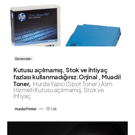
Denemeler
Kutusu açılmamış, Stok ve ihtiyaç
fazlası kullanmadığınız.Orjinal , Muadil
Toner,
Hurda Yazıcı (Spot Toner ) Alım
Hizmeti Kutusu açılmamış, Stok ve
ihtiyaç
Hurda Printer
1 dk