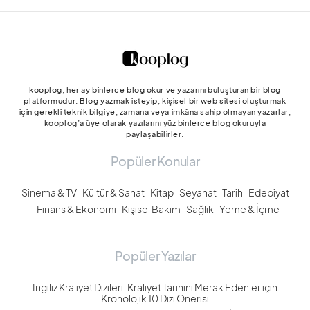
kooplog, her ay binlerce blog okur ve yazarını buluşturan bir blog
platformudur. Blog yazmak isteyip, kişisel bir web sitesi oluşturmak
için gerekli teknik bilgiye, zamana veya imkâna sahip olmayan yazarlar,
kooplog’a üye olarak yazılarını yüz binlerce blog okuruyla
paylaşabilirler.
Popüler Konular
Sinema & TV
Kültür & Sanat
Kitap
Seyahat
Tarih
Edebiyat
Finans & Ekonomi
Kişisel Bakım
Sağlık
Yeme & İçme
Popüler Yazılar
İngiliz Kraliyet Dizileri: Kraliyet Tarihini Merak Edenler için
Kronolojik 10 Dizi Önerisi