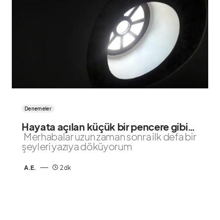
Denemeler
Hayata açılan küçük bir pencere gibi…
Merhabalar uzun zaman sonra ilk defa bir
şeyleri yazıya döküyorum
A.E.
2 dk