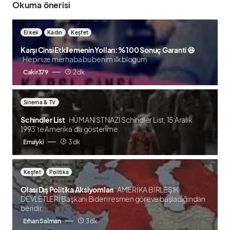
Okuma önerisi
Erkek
Kadın
Keşfet
Karşı Cinsi Etkilemenin Yolları: %100 Sonuç Garanti 😆
Hepinize merhaba bu benim ilk blogum
Cakir379
2 dk
Sinema & TV
Schindler List
HÜMANİST NAZİ Schindler List, 15 Aralık
1993’te Amerika’da gösterime
Emayki
3 dk
Keşfet
Politika
Olası Dış Politika Aksiyomları
AMERİKA BİRLEŞİK
DEVLETLERİ Başkanı Biden resmen göreve başladığından
beridir,
Erhan Salman
3 dk