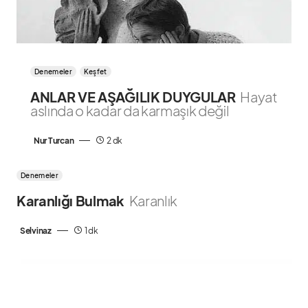
Denemeler
Keşfet
ANLAR VE AŞAĞILIK DUYGULAR
Hayat
aslında o kadar da karmaşık değil
Nur Turcan
2 dk
Denemeler
Karanlığı Bulmak
Karanlık
Selvinaz
1 dk