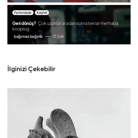
Farkındalık
Keşfet
Geri dönüş?
Çok uzun bir aradan sonra tekrar merhaba
kooplog
bağımsız bağımlı
2 dk
İlginizi Çekebilir