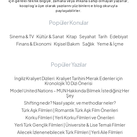
için gerekli teknik bilgiye, zamana veya imkâna sahip olmayan yazarlar,
kooplog’a üye olarak yazılarını yüz binlerce blog okuruyla
paylaşabilirler.
Popüler Konular
Sinema & TV
Kültür & Sanat
Kitap
Seyahat
Tarih
Edebiyat
Finans & Ekonomi
Kişisel Bakım
Sağlık
Yeme & İçme
Popüler Yazılar
İngiliz Kraliyet Dizileri: Kraliyet Tarihini Merak Edenler için
Kronolojik 10 Dizi Önerisi
Model United Nations – MUN Hakkında Bilmek İstediğiniz Her
Şey
Shifting nedir? Nasıl yapılır, ve methodlar neler?
Türk Aşk Filmleri | Romantik Türk Aşk Film Önerileri
Korku Filmleri | Yerli Korku Filmleri ve Önerileri
Yerli Türk Gençlik Filmleri | Üniversite & Lise Temalı Filmler
Ailecek İzlenenebilecek Türk Filmleri | Yerli Aile Filmleri