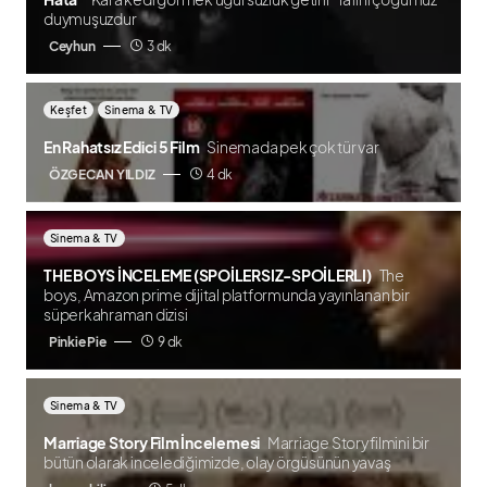
duymuşuzdur
Ceyhun
3 dk
Keşfet
Sinema & TV
En Rahatsız Edici 5 Film
Sinemada pek çok tür var
ÖZGECAN YILDIZ
4 dk
Sinema & TV
THE BOYS İNCELEME (SPOİLERSIZ-SPOİLERLI)
The
boys, Amazon prime dijital platformunda yayınlanan bir
süperkahraman dizisi
Pinkie Pie
9 dk
Sinema & TV
Marriage Story Film İncelemesi
Marriage Story filmini bir
bütün olarak incelediğimizde, olay örgüsünün yavaş