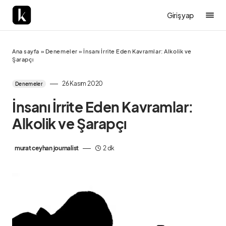
Giriş yap
Ana sayfa
»
Denemeler
»
İnsanı İrrite Eden Kavramlar: Alkolik ve
Şarapçı
26 Kasım 2020
Denemeler
İnsanı İrrite Eden Kavramlar:
Alkolik ve Şarapçı
murat ceyhan journalist
2 dk