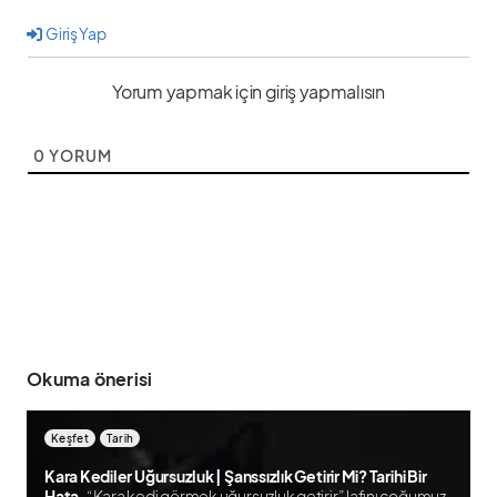
Giriş Yap
Yorum yapmak için giriş yapmalısın
0
YORUM
Okuma önerisi
Keşfet
Tarih
Kara Kediler Uğursuzluk | Şanssızlık Getirir Mi? Tarihi Bir
Hata
“Kara kedi görmek uğursuzluk getirir” lafını çoğumuz