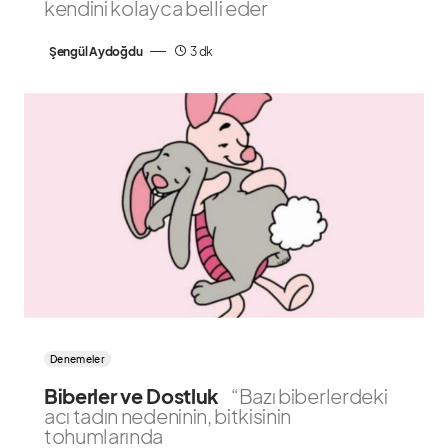
kendini kolayca belli eder
Şengül Aydoğdu
3 dk
Denemeler
Biberler ve Dostluk
“Bazı biberlerdeki
acı tadın nedeninin, bitkisinin
tohumlarında