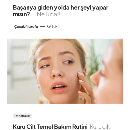
Başarıya giden yolda her şeyi yapar
mısın?
Ne tuhaf!
Çocuk filozofu
1 dk
Denemeler
Kuru Cilt Temel Bakım Rutini
Kuru cilt