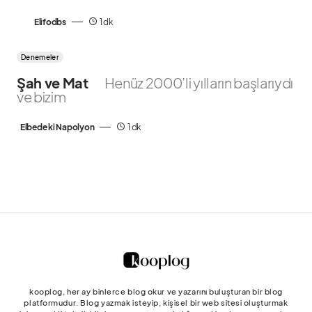
Elifodbs
1 dk
Denemeler
Şah ve Mat
Henüz 2000’li yılların başlarıydı
ve bizim
Elbede ki Napolyon
1 dk
kooplog, her ay binlerce blog okur ve yazarını buluşturan bir blog
platformudur. Blog yazmak isteyip, kişisel bir web sitesi oluşturmak