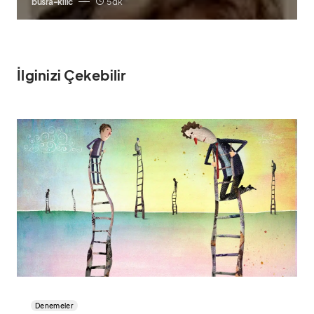
busra-kilic
5 dk
İlginizi Çekebilir
Denemeler