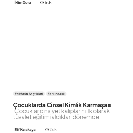
İklim Dora
5 dk
Editörün Seçtikleri
Farkındalık
Çocuklarda Cinsel Kimlik Karmaşası
Çocuklar cinsiyet kalıplarını ilk olarak
tuvalet eğitimi aldıkları dönemde
Elif Karakaya
2 dk