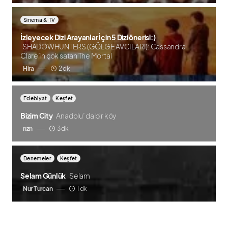
Sinema & TV
İzleyecek Dizi Arayanlar İçin 5 Dizi önerisi:)
SHADOWHUNTERS (GÖLGE AVCILARI): Cassandra
Clare’in çok satan The Mortal
Hira
2 dk
Edebiyat
Keşfet
Bizim City
Anadolu’ da bir köy
nzn
3 dk
Denemeler
Keşfet
Selam Günlük
Selam
Nur Turcan
1 dk