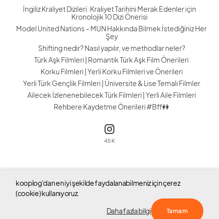
İngiliz Kraliyet Dizileri: Kraliyet Tarihini Merak Edenler için
Kronolojik 10 Dizi Önerisi
Model United Nations – MUN Hakkında Bilmek İstediğiniz Her
Şey
Shifting nedir? Nasıl yapılır, ve methodlar neler?
Türk Aşk Filmleri | Romantik Türk Aşk Film Önerileri
Korku Filmleri | Yerli Korku Filmleri ve Önerileri
Yerli Türk Gençlik Filmleri | Üniversite & Lise Temalı Filmler
Ailecek İzlenenebilecek Türk Filmleri | Yerli Aile Filmleri
Rehbere Kaydetme Önerileri #Bff👭
45K
kooplog'dan en iyi şekilde faydalanabilmeniz için çerez
Tüm hakları saklıdır © 2023 kooplog
(cookie) kullanıyoruz.
Hakkında
S.S.S
Blog Yarışması
Yardım
Sözleşme
Daha fazla bilgi
Tamam
Çerez Politikası