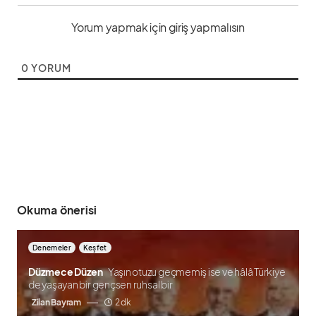
Yorum yapmak için giriş yapmalısın
0
YORUM
Okuma önerisi
Denemeler
Keşfet
Düzmece Düzen
Yaşın otuzu geçmemiş ise ve hâlâ Türkiye
de yaşayan bir gençsen ruhsal bir
Zilan Bayram
2 dk