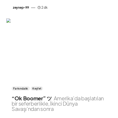
zeynep-99
2 dk
Farkındalık
Keşfet
“Ok Boomer” ツ
Amerika’da başlatılan
bir seferberlikle, İkinci Dünya
Savaşı’ndan sonra