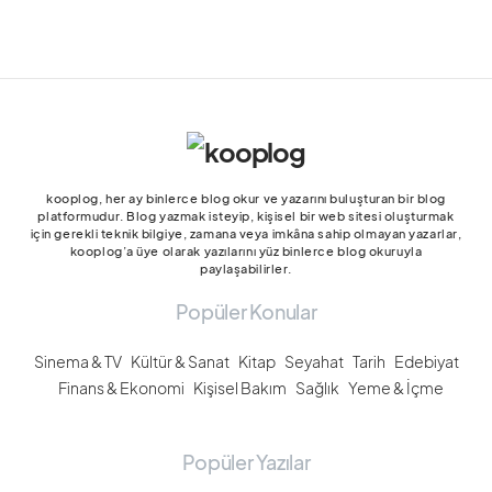
kooplog, her ay binlerce blog okur ve yazarını buluşturan bir blog
platformudur. Blog yazmak isteyip, kişisel bir web sitesi oluşturmak
için gerekli teknik bilgiye, zamana veya imkâna sahip olmayan yazarlar,
kooplog’a üye olarak yazılarını yüz binlerce blog okuruyla
paylaşabilirler.
Popüler Konular
Sinema & TV
Kültür & Sanat
Kitap
Seyahat
Tarih
Edebiyat
Finans & Ekonomi
Kişisel Bakım
Sağlık
Yeme & İçme
Popüler Yazılar