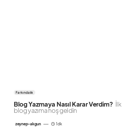
Farkındalık
Blog Yazmaya Nasıl Karar Verdim?
İlk
blog yazıma hoş geldin
zeynep-akgun
1 dk