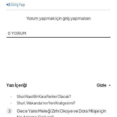
Giriş Yap
Yorum yapmak için giriş yapmalısın
0
YORUM
Yazı İçeriği
Gizle
Shuri Nasıl Bir Kara Panter Olacak?
Shuri, Wakanda’nın Yeni Kraliçesi mi?
Gece Yarısı Meleği Zırhı Okoye ve Dora Milaje için