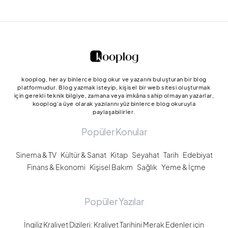
kooplog, her ay binlerce blog okur ve yazarını buluşturan bir blog
platformudur. Blog yazmak isteyip, kişisel bir web sitesi oluşturmak
için gerekli teknik bilgiye, zamana veya imkâna sahip olmayan yazarlar,
kooplog’a üye olarak yazılarını yüz binlerce blog okuruyla
paylaşabilirler.
Popüler Konular
Sinema & TV
Kültür & Sanat
Kitap
Seyahat
Tarih
Edebiyat
Finans & Ekonomi
Kişisel Bakım
Sağlık
Yeme & İçme
Popüler Yazılar
İngiliz Kraliyet Dizileri: Kraliyet Tarihini Merak Edenler için