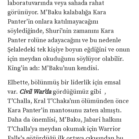
laboratuvarında veya sahada rahat
görünüyor. M’Baku kalabalığa Kara
Panter’in onlara katılmayacağını
söylediğinde, Shuri’nin zamanını Kara
Panter rolüne adayacağını ve bu nedenle
Şelaledeki tek kişiye boyun eğdiğini ve onun
için meydan okuduğunu söylüyor olabilir.
King’in adı: M’Baku’nun kendisi.
Elbette, bölünmüş bir liderlik için emsal
var.
Civil War’da
gördüğümüz gibi ,
T’Challa, Kral T’Chaka’nın ölümünden önce
Kara Panter’in mantosunu zaten almıştı.
Daha da önemlisi, M’Baku, Jabari halkını
T’Challa’ya meydan okumak için Warrior
Falls’a götürdüğü ilk ortaya çıkışından bu