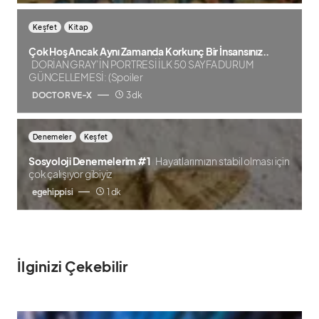
Keşfet
Kitap
Çok Hoş Ancak Aynı Zamanda Korkunç Bir İnsansınız..
DORİAN GRAY’İN PORTRESİ İLK 50 SAYFA DURUM
GÜNCELLEMESİ: (Spoiler
DOCTOR VE-X
3 dk
Denemeler
Keşfet
Sosyoloji Denemelerim #1
Hayatlarımızın stabil olması için
çok çalışıyor gibiyiz
egehippisi
1 dk
İlginizi Çekebilir