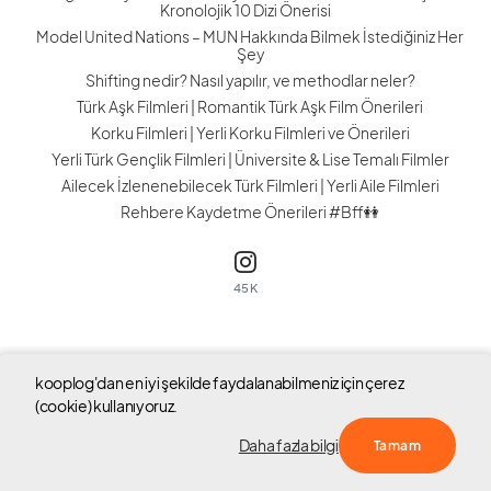
Kronolojik 10 Dizi Önerisi
Model United Nations – MUN Hakkında Bilmek İstediğiniz Her
Şey
Shifting nedir? Nasıl yapılır, ve methodlar neler?
Türk Aşk Filmleri | Romantik Türk Aşk Film Önerileri
Korku Filmleri | Yerli Korku Filmleri ve Önerileri
Yerli Türk Gençlik Filmleri | Üniversite & Lise Temalı Filmler
Ailecek İzlenenebilecek Türk Filmleri | Yerli Aile Filmleri
Rehbere Kaydetme Önerileri #Bff👭
45K
kooplog'dan en iyi şekilde faydalanabilmeniz için çerez
Tüm hakları saklıdır © 2023 kooplog
(cookie) kullanıyoruz.
Hakkında
S.S.S
Blog Yarışması
Yardım
Sözleşme
Daha fazla bilgi
Tamam
Çerez Politikası