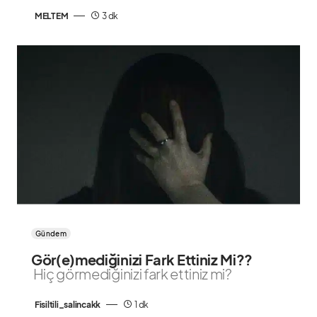
MELTEM
3 dk
Gündem
Gör(e)mediğinizi Fark Ettiniz Mi??
Hiç görmediğinizi fark ettiniz mi?
Fisiltili_salincakk
1 dk