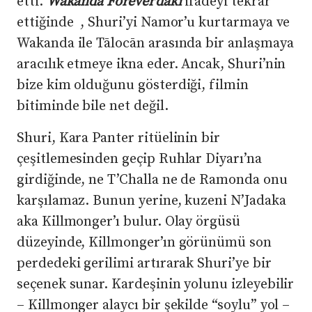
etti.
Wakanda Forever’daki
ifadeyi tekrar
ettiğinde , Shuri’yi Namor’u kurtarmaya ve
Wakanda ile Tālocān arasında bir anlaşmaya
aracılık etmeye ikna eder. Ancak, Shuri’nin
bize kim olduğunu gösterdiği, filmin
bitiminde bile net değil.
Shuri, Kara Panter ritüelinin bir
çeşitlemesinden geçip Ruhlar Diyarı’na
girdiğinde, ne T’Challa ne de Ramonda onu
karşılamaz. Bunun yerine, kuzeni N’Jadaka
aka Killmonger’ı bulur. Olay örgüsü
düzeyinde, Killmonger’ın görünümü son
perdedeki gerilimi artırarak Shuri’ye bir
seçenek sunar. Kardeşinin yolunu izleyebilir
– Killmonger alaycı bir şekilde “soylu” yol –