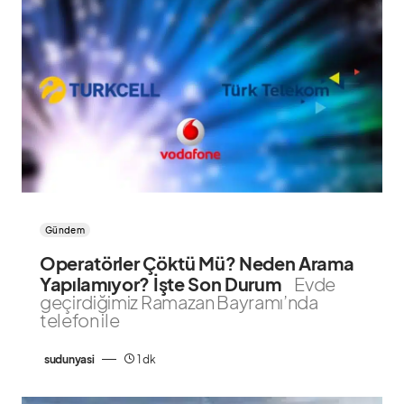
Gündem
Operatörler Çöktü Mü? Neden Arama
Yapılamıyor? İşte Son Durum
Evde
geçirdiğimiz Ramazan Bayramı’nda
Teşekkür Et
telefon ile
sudunyasi
1 dk