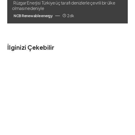
Rüzgar Enerjisi Türkiye üç tarafı denizlerle çevrili bir ülke
olması nedeniyle
NCB Renewable energy
2 dk
İlginizi Çekebilir