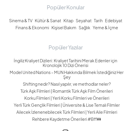
Popüler Konular
Sinema & TV
Kültür & Sanat
Kitap
Seyahat
Tarih
Edebiyat
Finans & Ekonomi
Kişisel Bakım
Sağlık
Yeme & İçme
Popüler Yazılar
İngiliz Kraliyet Dizileri: Kraliyet Tarihini Merak Edenler için
Kronolojik 10 Dizi Önerisi
Model United Nations – MUN Hakkında Bilmek İstediğiniz Her
Şey
Shifting nedir? Nasıl yapılır, ve methodlar neler?
Türk Aşk Filmleri | Romantik Türk Aşk Film Önerileri
Korku Filmleri | Yerli Korku Filmleri ve Önerileri
Yerli Türk Gençlik Filmleri | Üniversite & Lise Temalı Filmler
Ailecek İzlenenebilecek Türk Filmleri | Yerli Aile Filmleri
Rehbere Kaydetme Önerileri #Bff👭