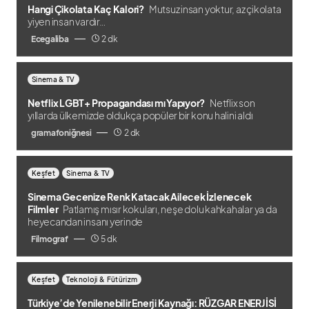
Hangi Çikolata Kaç Kalori?
Mutsuz insan yoktur, az çikolata
yiyen insan vardır…
Ecegaliba
2 dk
Sinema & TV
Netflix LGBT+ Propagandası mı Yapıyor?
Netflix son
yıllarda ülkemizde oldukça popüler bir konu halini aldı
gramafoniğnesi
2 dk
Keşfet
Sinema & TV
Sinema Gecenize Renk Katacak Ailecek İzlenecek
Filmler
Patlamış mısır kokuları, neşe dolu kahkahalar ya da
heyecandan insanı yerinde
Filmograf
5 dk
Keşfet
Teknoloji & Fütürizm
Türkiye’de Yenilenebilir Enerji Kaynağı: RÜZGAR ENERJİSİ