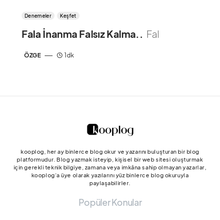
Denemeler
Keşfet
Fala İnanma Falsız Kalma..
Fal
ÖZGE
1 dk
kooplog, her ay binlerce blog okur ve yazarını buluşturan bir blog
platformudur. Blog yazmak isteyip, kişisel bir web sitesi oluşturmak
için gerekli teknik bilgiye, zamana veya imkâna sahip olmayan yazarlar,
kooplog’a üye olarak yazılarını yüz binlerce blog okuruyla
paylaşabilirler.
Popüler Konular