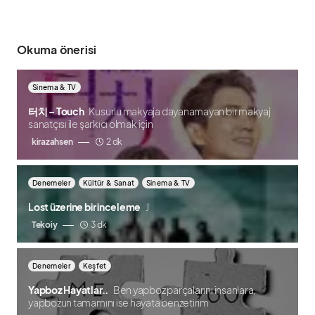
Okuma önerisi
Sinema & TV
터치 – Touch
Kusurlu makyaja dayanamayan bir makyaj
sanatçısı ile şarkıcı olmak için
kirazahsen
2 dk
Denemeler
Kültür & Sanat
Sinema & TV
Lost üzerine bir inceleme
J
Tekoiy
3 dk
Denemeler
Keşfet
Yapboz Hayatlar..
Ben yapboz parçalarını insanlara,
yapbozun tamamını ise hayata benzetirim