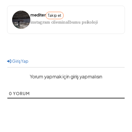
mediter
Takip et
instagram cileminalbumu psikoloji
Giriş Yap
Yorum yapmak için giriş yapmalısın
0
YORUM