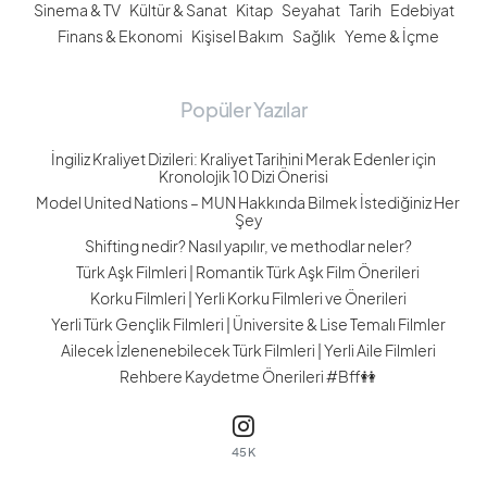
Sinema & TV
Kültür & Sanat
Kitap
Seyahat
Tarih
Edebiyat
Finans & Ekonomi
Kişisel Bakım
Sağlık
Yeme & İçme
Popüler Yazılar
İngiliz Kraliyet Dizileri: Kraliyet Tarihini Merak Edenler için
Kronolojik 10 Dizi Önerisi
Model United Nations – MUN Hakkında Bilmek İstediğiniz Her
Şey
Shifting nedir? Nasıl yapılır, ve methodlar neler?
Türk Aşk Filmleri | Romantik Türk Aşk Film Önerileri
Korku Filmleri | Yerli Korku Filmleri ve Önerileri
Yerli Türk Gençlik Filmleri | Üniversite & Lise Temalı Filmler
Ailecek İzlenenebilecek Türk Filmleri | Yerli Aile Filmleri
Rehbere Kaydetme Önerileri #Bff👭
45K