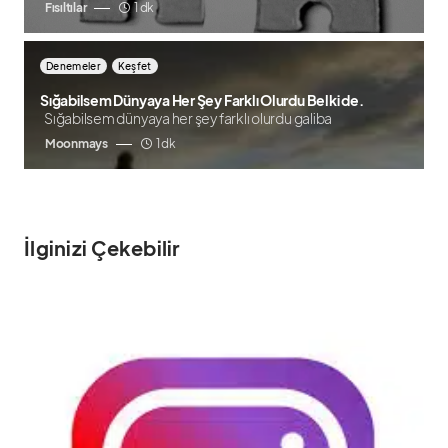
Fısıltılar
1 dk
Denemeler
Keşfet
Sığabilsem Dünyaya Her Şey Farklı Olurdu Belki de.
Sığabilsem dünyaya her şey farklı olurdu galiba
Moonmays
1 dk
İlginizi Çekebilir