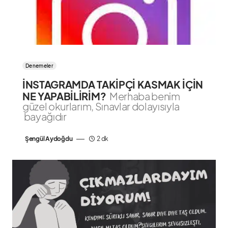
Denemeler
İNSTAGRAMDA TAKİPÇİ KASMAK İÇİN
NE YAPABİLİRİM?
Merhaba benim
güzel okurlarım, Sınavlar dolayısıyla
bayağıdır
Şengül Aydoğdu
2 dk