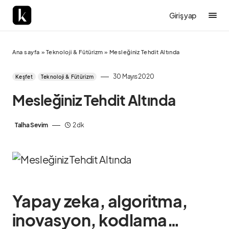
Giriş yap
Ana sayfa
»
Teknoloji & Fütürizm
»
Mesleğiniz Tehdit Altında
30 Mayıs 2020
Keşfet
Teknoloji & Fütürizm
Mesleğiniz Tehdit Altında
Talha Sevim
2 dk
Yapay zeka, algoritma,
inovasyon, kodlama…