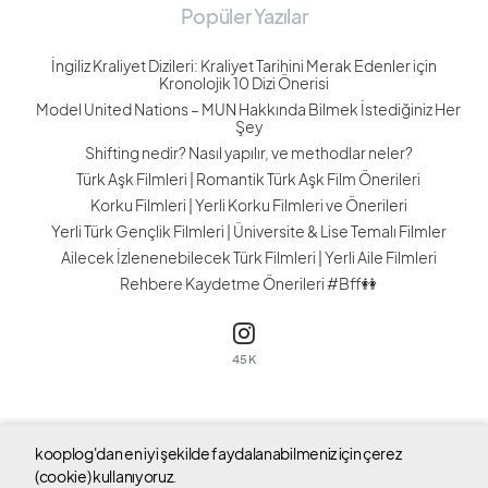
Popüler Yazılar
İngiliz Kraliyet Dizileri: Kraliyet Tarihini Merak Edenler için
Kronolojik 10 Dizi Önerisi
Model United Nations – MUN Hakkında Bilmek İstediğiniz Her
Şey
Shifting nedir? Nasıl yapılır, ve methodlar neler?
Türk Aşk Filmleri | Romantik Türk Aşk Film Önerileri
Korku Filmleri | Yerli Korku Filmleri ve Önerileri
Yerli Türk Gençlik Filmleri | Üniversite & Lise Temalı Filmler
Ailecek İzlenenebilecek Türk Filmleri | Yerli Aile Filmleri
Rehbere Kaydetme Önerileri #Bff👭
45K
kooplog'dan en iyi şekilde faydalanabilmeniz için çerez
Tüm hakları saklıdır © 2023 kooplog
(cookie) kullanıyoruz.