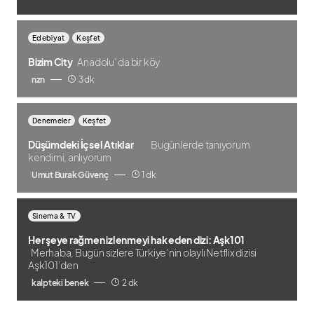
Edebiyat
Keşfet
Bizim City
Anadolu’ da bir köy
nzn
3 dk
Denemeler
Keşfet
Düşümdeki İçsel Atıklar
Bugünlerde tanıyorum
kendimi, anlıyorum
Umut Burak Güvenç
1 dk
Sinema & TV
Her şeye rağmen izlenmeyi hak eden dizi: Aşk101
Merhaba, Bugün sizlere Türkiye’nin olaylı Netflix dizisi
Aşk101’den
kalpteki benek
2 dk