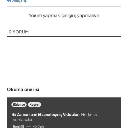
Giriş Yap
Yorum yapmak için giriş yapmalısın
0
YORUM
Okuma önerisi
Eğlence
Keşfet
Bir Zamanların Efsaneleşmiş Videoları
Herkese
merhabalar
Beni Sil
2 dk