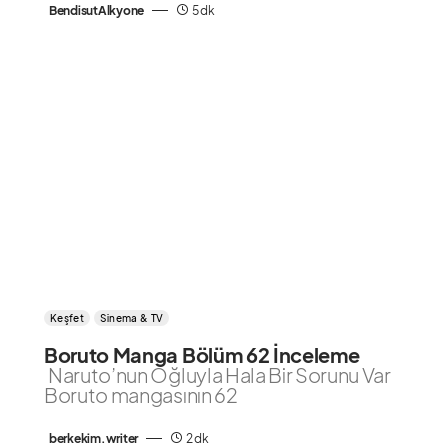
BendisutAlkyone
5 dk
Keşfet
Sinema & TV
Boruto Manga Bölüm 62 İnceleme
Naruto’nun Oğluyla Hala Bir Sorunu Var
Boruto mangasının 62
berkekim.writer
2 dk