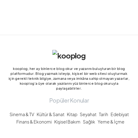
kooplog, her ay binlerce blog okur ve yazarını buluşturan bir blog
platformudur. Blog yazmak isteyip, kişisel bir web sitesi oluşturmak
için gerekli teknik bilgiye, zamana veya imkâna sahip olmayan yazarlar,
kooplog’a üye olarak yazılarını yüz binlerce blog okuruyla
paylaşabilirler.
Popüler Konular
Sinema & TV
Kültür & Sanat
Kitap
Seyahat
Tarih
Edebiyat
Finans & Ekonomi
Kişisel Bakım
Sağlık
Yeme & İçme