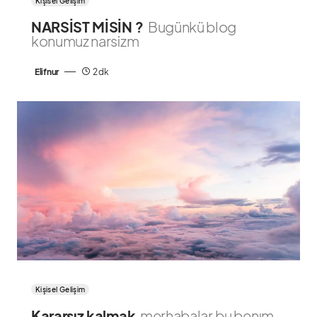
Kişisel Gelişim
NARSİST MİSİN ?
Bugünkü blog
konumuz narsizm
Elifnur
2 dk
Kişisel Gelişim
Kararsız kalmak
merhabalar,bu benım