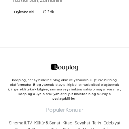
Öylesine Biri
2 dk
kooplog, her ay binlerce blog okur ve yazarını buluşturan bir blog
platformudur. Blog yazmak isteyip, kişisel bir web sitesi oluşturmak
için gerekli teknik bilgiye, zamana veya imkâna sahip olmayan yazarlar,
kooplog’a üye olarak yazılarını yüz binlerce blog okuruyla
paylaşabilirler.
Popüler Konular
Sinema & TV
Kültür & Sanat
Kitap
Seyahat
Tarih
Edebiyat