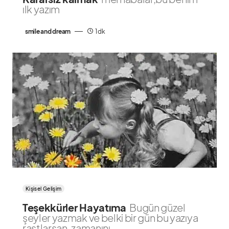
ılk yazım
smile and dream
1 dk
Kişisel Gelişim
Teşekkürler Hayatıma
Bugün güzel
şeyler yazmak ve belki bir gün bu yazıya
rastlarsan, zamanını