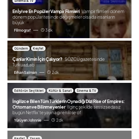
Sinema & TV
En İyi ve En Popüler Vampir Filmleri
Vampir filmleri dönem
dönem popülaritesinde değişmeler olsa da insanların
büyük
Filmograf
3 dk
Gündem
Keşfet
Çanlar Kimin İçin Çalıyor?
SÖZCÜ gazetesinde
TurkuazLab
Erhan Salman
2 dk
Editörün Seçtikleri
Kültür & Sanat
Sinema & TV
İngilizce Bilen Tüm Türklerin Oynadığı Dizi Rise of Empires:
Ottoman ve Bilinmeyenler
İlginç şekilde sessiz sedasız
bugün Netflix’te yayına giren Rise of
Yürüyen Johnnie
2 dk
Keşfet
Yaşam