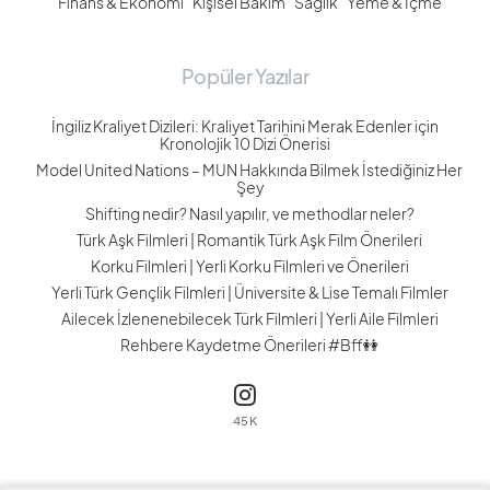
Finans & Ekonomi
Kişisel Bakım
Sağlık
Yeme & İçme
Popüler Yazılar
İngiliz Kraliyet Dizileri: Kraliyet Tarihini Merak Edenler için
Kronolojik 10 Dizi Önerisi
Model United Nations – MUN Hakkında Bilmek İstediğiniz Her
Şey
Shifting nedir? Nasıl yapılır, ve methodlar neler?
Türk Aşk Filmleri | Romantik Türk Aşk Film Önerileri
Korku Filmleri | Yerli Korku Filmleri ve Önerileri
Yerli Türk Gençlik Filmleri | Üniversite & Lise Temalı Filmler
Ailecek İzlenenebilecek Türk Filmleri | Yerli Aile Filmleri
Rehbere Kaydetme Önerileri #Bff👭
45K