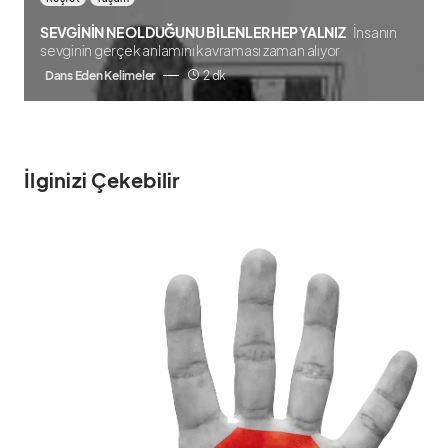
SEVGİNİN NE OLDUĞUNU BİLENLER HEP YALNIZ
İnsanın
sevginin gerçek anlamını kavraması zaman alıyor
Dans Eden Kelimeler
2 dk
İlginizi Çekebilir